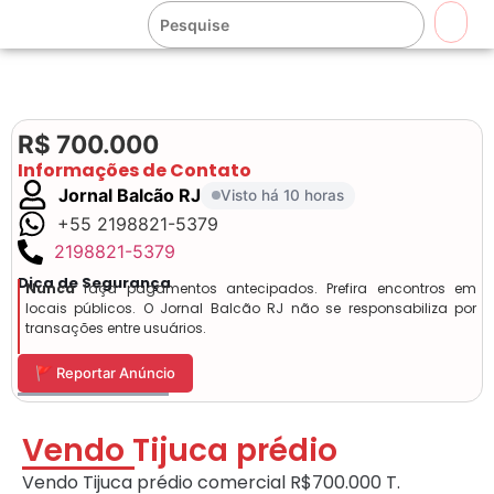
🔍
R$ 700.000
Informações de Contato
Jornal Balcão RJ
Visto há 10 horas
+55 2198821-5379
2198821-5379
Dica de Segurança
Nunca
faça pagamentos antecipados. Prefira encontros em
locais públicos. O Jornal Balcão RJ não se responsabiliza por
transações entre usuários.
🚩 Reportar Anúncio
Vendo Tijuca prédio
Vendo Tijuca prédio comercial R$700.000 T.