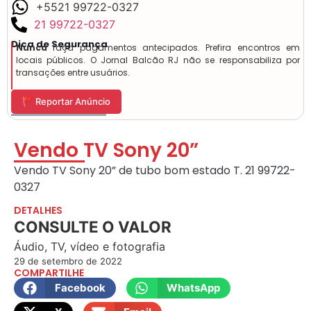
+5521 99722-0327
21 99722-0327
Dica de Segurança
Nunca
faça pagamentos antecipados. Prefira encontros em
locais públicos. O Jornal Balcão RJ não se responsabiliza por
transações entre usuários.
🚩 Reportar Anúncio
Vendo TV Sony 20”
Vendo TV Sony 20” de tubo bom estado T. 21 99722-
0327
DETALHES
CONSULTE O VALOR
Áudio, TV, vídeo e fotografia
29 de setembro de 2022
COMPARTILHE
Facebook
WhatsApp