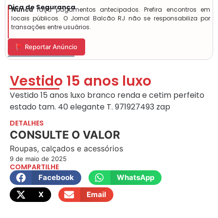
Dica de Segurança
Nunca
faça pagamentos antecipados. Prefira encontros em
locais públicos. O Jornal Balcão RJ não se responsabiliza por
transações entre usuários.
🚩 Reportar Anúncio
Vestido 15 anos luxo
Vestido 15 anos luxo branco renda e cetim perfeito
estado tam. 40 elegante T. 971927493 zap
DETALHES
CONSULTE O VALOR
Roupas, calçados e acessórios
9 de maio de 2025
COMPARTILHE
Facebook
WhatsApp
X
Email