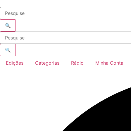
Ir
para
o
conteúdo
🔍
🔍
Edições
Categorias
Rádio
Minha Conta