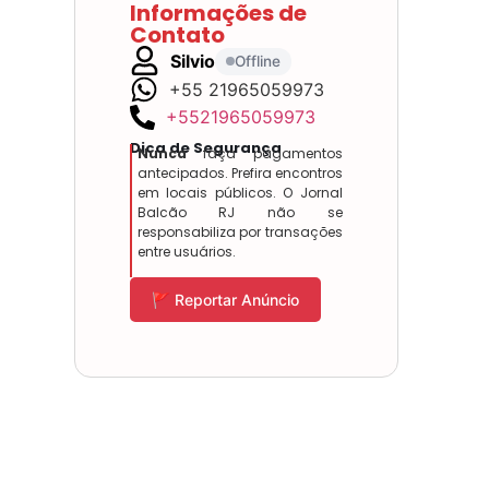
Informações de
Contato
Silvio
Offline
+55 21965059973
+5521965059973
Dica de Segurança
Nunca
faça pagamentos
antecipados. Prefira encontros
em locais públicos. O Jornal
Balcão RJ não se
responsabiliza por transações
entre usuários.
🚩 Reportar Anúncio