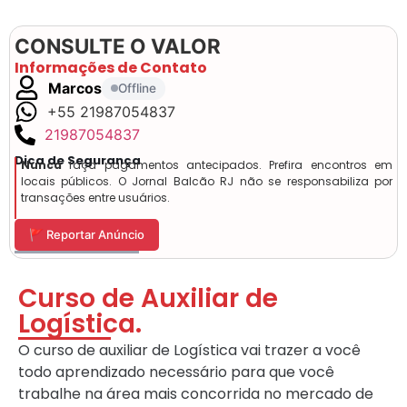
CONSULTE O VALOR
Informações de Contato
Marcos
Offline
+55 21987054837
21987054837
Dica de Segurança
Nunca
faça pagamentos antecipados. Prefira encontros em
locais públicos. O Jornal Balcão RJ não se responsabiliza por
transações entre usuários.
🚩 Reportar Anúncio
Curso de Auxiliar de
Logística.
O curso de auxiliar de Logística vai trazer a você
todo aprendizado necessário para que você
trabalhe na área mais concorrida no mercado de