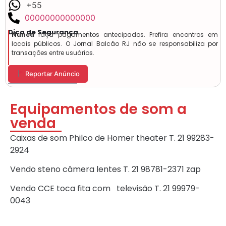
+55
00000000000000
Dica de Segurança
Nunca
faça pagamentos antecipados. Prefira encontros em
locais públicos. O Jornal Balcão RJ não se responsabiliza por
transações entre usuários.
Reportar Anúncio
Equipamentos de som a
venda
Caixas de som Philco de Homer theater T. 21 99283-
2924
Vendo steno câmera lentes T. 21 98781-2371 zap
Vendo CCE toca fita com televisão T. 21 99979-
0043