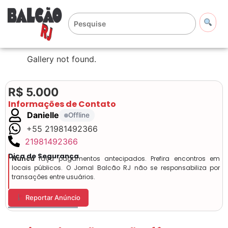
Gallery not found.
R$ 5.000
Informações de Contato
Danielle
Offline
+55 21981492366
21981492366
Dica de Segurança
Nunca
faça pagamentos antecipados. Prefira encontros em
locais públicos. O Jornal Balcão RJ não se responsabiliza por
transações entre usuários.
Reportar Anúncio