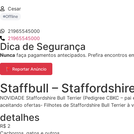
Cesar
Offline
21965545000
21965545000
Dica de Segurança
Nunca
faça pagamentos antecipados. Prefira encontros em 
🚩 Reportar Anúncio
Staffbull – Staffordshire
NOVIDADE Staffordshire Bull Terrier (Pedigree CBKC – pai 
aceitando ofertas- Filhotes de Staffordshire Bull Terrier
detalhes
R$ 2
Cachorros, gatos e outros